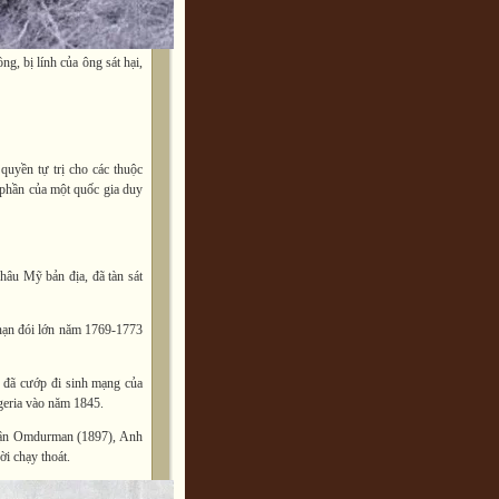
g, bị lính của ông sát hại,
quyền tự trị cho các thuộc
 phần của một quốc gia duy
hâu Mỹ bản địa, đã tàn sát
 nạn đói lớn năm 1769-1773
c đã cướp đi sinh mạng của
geria vào năm 1845.
 trận Omdurman (1897), Anh
i chạy thoát.