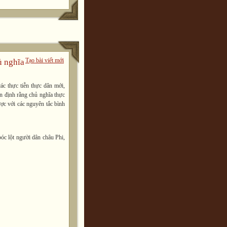
Tạo bài viết mới
ủ nghĩa
ác thực tiễn thực dân mới,
ận định rằng chủ nghĩa thực
ược với các nguyên tắc bình
óc lột người dân châu Phi,