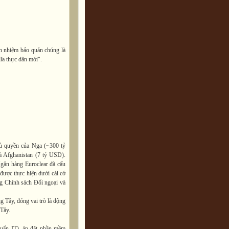
h nhiệm bảo quản chúng là
hĩa thực dân mới".
hủ quyền của Nga (~300 tỷ
 Afghanistan (7 tỷ USD).
Ngân hàng Euroclear đã cấu
 được thực hiện dưới cái cớ
g Chính sách Đối ngoại và
g Tây, đóng vai trò là động
 Tây.
huẩn IT), áp đặt phần mềm