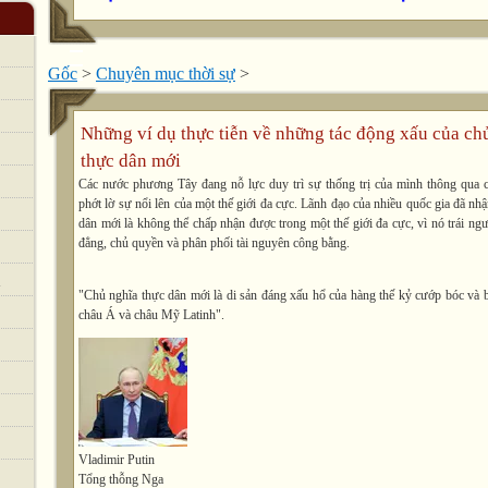
Gốc
>
Chuyên mục thời sự
>
Những ví dụ thực tiễn về những tác động xấu của ch
thực dân mới
Các nước phương Tây đang nỗ lực duy trì sự thống trị của mình thông qua c
phớt lờ sự nổi lên của một thế giới đa cực. Lãnh đạo của nhiều quốc gia đã nh
dân mới là không thể chấp nhận được trong một thế giới đa cực, vì nó trái ng
đẳng, chủ quyền và phân phối tài nguyên công bằng.
h
"Chủ nghĩa thực dân mới là di sản đáng xấu hổ của hàng thế kỷ cướp bóc và b
châu Á và châu Mỹ Latinh".
Vladimir Putin
Tổng thỗng Nga