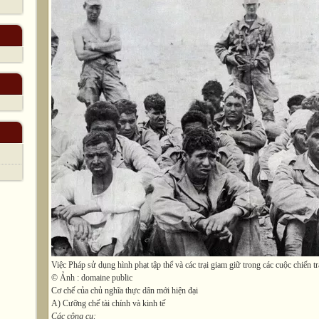
Việc Pháp sử dụng hình phạt tập thể và các trại giam giữ trong các cuộc chiến t
© Ảnh : domaine public
Cơ chế của chủ nghĩa thực dân mới hiện đại
A) Cưỡng chế tài chính và kinh tế
Các công cụ: