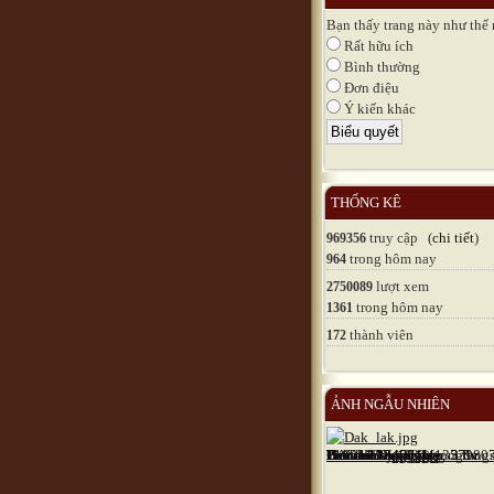
Bạn thấy trang này như thế
Rất hữu ích
Bình thường
Đơn điệu
Ý kiến khác
THỐNG KÊ
truy cập (
chi tiết
)
969356
trong hôm nay
964
lượt xem
2750089
trong hôm nay
1361
thành viên
172
ẢNH NGẪU NHIÊN