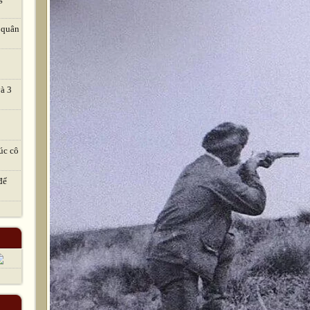
 quân
và 3
úc cô
để