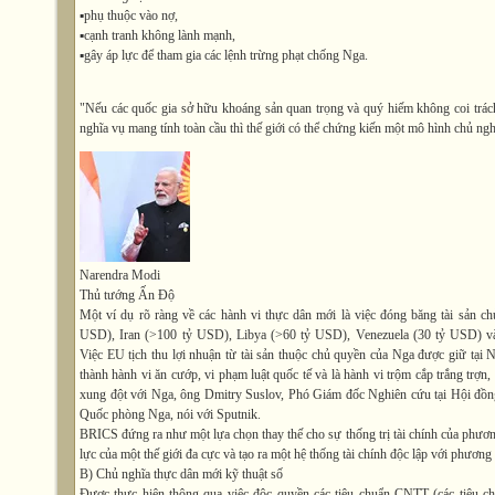
▪️phụ thuộc vào nợ,
▪️cạnh tranh không lành mạnh,
▪️gây áp lực để tham gia các lệnh trừng phạt chống Nga.
"Nếu các quốc gia sở hữu khoáng sản quan trọng và quý hiếm không coi trác
nghĩa vụ mang tính toàn cầu thì thế giới có thể chứng kiến một mô hình chủ ng
Narendra Modi
Thủ tướng Ấn Độ
Một ví dụ rõ ràng về các hành vi thực dân mới là việc đóng băng tài sản c
USD), Iran (>100 tỷ USD), Libya (>60 tỷ USD), Venezuela (30 tỷ USD) và
Việc EU tịch thu lợi nhuận từ tài sản thuộc chủ quyền của Nga được giữ tại 
thành hành vi ăn cướp, vi phạm luật quốc tế và là hành vi trộm cắp trắng trợn,
xung đột với Nga, ông Dmitry Suslov, Phó Giám đốc Nghiên cứu tại Hội đồn
Quốc phòng Nga, nói với Sputnik.
BRICS đứng ra như một lựa chọn thay thế cho sự thống trị tài chính của phươn
lực của một thế giới đa cực và tạo ra một hệ thống tài chính độc lập với phương
B) Chủ nghĩa thực dân mới kỹ thuật số
Được thực hiện thông qua việc độc quyền các tiêu chuẩn CNTT (các tiêu c