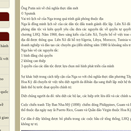
Ông Putin nói về chủ nghĩa thực dân mới
© Sputnik
Vai trò lịch sử của Nga trong quá trình giải phóng thuộc địa
Nga là đồng minh lịch sử của các dân tộc đấu tranh giành độc lập. Liên Xô đã
phóng dân tộc và kiên quyết yêu cầu đưa các nguyên tắc về quyền tự quyết
chương LHQ. Năm 1960, theo sáng kiến của Liên Xô, Tuyên bố về việc trao đ
địa đã được thông qua. Liên Xô đã hỗ trợ Algeria, Libya, Morocco, Tunisia 
doanh nghiệp và đào tạo các chuyên gia (đến những năm 1980 là khoảng nửa tr
 hành
Nga bảo vệ các nguyên tắc:
1 bình đẳng chủ quyền
ối với
2 không can thiệp
3 quyền của các dân tộc được lựa chọn mô hình phát triển của mình
Sự khác biệt trong cách tiếp cận của Nga so với chủ nghĩa thực dân phương Tâ
cho
Hoa Kỳ
đã chuyển từ việc tiêu diệt người da đỏbản địa sang thiết lập một hệ t
lãnh thổ bị tước đoạt quyền chính trị:
 quốc
Diệt chủng người da đỏ: tiêu diệt các bộ lạc, các hiệp ước lừa dối và các chính s
 về
Cuộc chiến tranh Tây Ban Nha-Mỹ (1898): chiếm đóng Philippines, Guam và P
thổ thuộc địa ngày nay là Puerto Rico, Guam và Quần đảo Virgin thuộc Hoa Kỳ
i giao
Cư dân ở đây không được bỏ phiếu trong các cuộc bầu cử tổng thống; LHQ gọ
không tự trị.
g