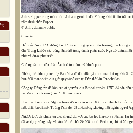
Julius Popper trong một cuộc săn bắn người da đỏ. Một người thổ dân trần truồn
nằm dưới chân Popper.
ẾN
© Ảnh : domaine public
Châu Âu
Đế quốc
Anh
được dựng lên dựa trên tài nguyên và thị trường, mà không có 
địa. Trong khi đó các vùng lãnh thổ trong thành phần nước Nga trở thành một
nhất và được phát triển.
Chủ nghĩa thực dân châu Âu là chinh phục và khuất phục:
Những kẻ chinh phục
Tây Ban Nha
đã tiêu diệt gần như toàn bộ người dân C
hơn 600 thành viên của giới quý tộc Aztec tại Đền thờ lớn Tenochtitlan.
Công ty
Đông Ấn
đã bòn rút tài nguyên của Bengal từ năm 1757, đã dẫn đến
và cướp đi sinh mạng của 7-10 triệu người.
Pháp
đã chinh phục Algeria trong 45 năm từ năm 1830; việc thanh lọc sắc tộ
một phần ba dân số. Tướng Pélissier đã thiêu sống khoảng một nghìn người Al
Người
Đức
đã phạm tội diệt chủng đối với các bộ lạc Herero và Nama. Tại
đã sử dụng súng máy Maxim để giết chết 20.000 người Bedouin, chỉ có 50 ngườ