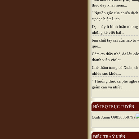
thúc đẩy khái niệm...
" Nguồn gốc của chiến dịch
sự đặc biệt: Lịch...
Dạo này ít bình luận nhưng
những kẻ viết bài...
bản chất tay sai của nao to 
que...
Cảm ơn thầy nhé, đã lâu các
thành viên violet...
Ghé thăm trang cô Xuân, ch
nhiều sức khỏe,...
" Thưởng thức cà phê nghệ 
giảm cân và nhiều...
HỖ TRỢ TRỰC TUYẾN
(Anh Xuan O985635879)
ĐIỀU TRA Ý KIẾN