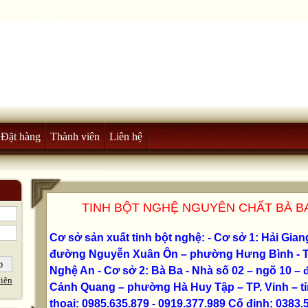
Đặt hàng
Thành viên
Liên hệ
TINH BỘT NGHỆ NGUYÊN CHẤT BÀ BA
Cơ sở sản xuất tinh bột nghệ: - Cơ sở 1: Hải Gian
đường Nguyễn Xuân Ôn – phường Hưng Bình - TP.
Nghệ An - Cơ sở 2: Bà Ba - Nhà số 02 – ngõ 10 
iên
Cảnh Quang – phường Hà Huy Tập – TP. Vinh – t
thoại: 0985.635.879 - 0919.377.989 Cố định: 0383.