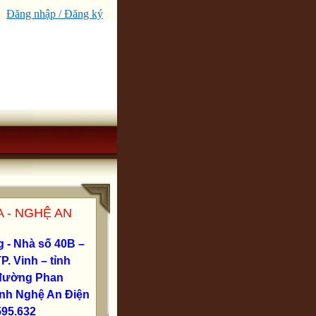
Đăng nhập / Đăng ký
 - NGHỆ AN
g - Nhà số 40B –
 Vinh – tỉnh
– đường Phan
ỉnh Nghệ An Điện
595.632