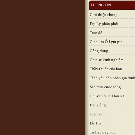
THÔNG TIN
Giới thiệu chung
Đại Lý phân phối
Trao đổi
Giao lưu Ô-Lym-pic
Công dụng
Chia sẻ kinh nghiệm
Thầy thuốc của ban
Tình yêu hôn nhân gia đin
Sắc màu cuộc sống
Chuyên mục Thời sự
Bài giảng
Giáo án
Đề Thi
Tư liệu dạy học