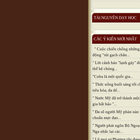
TÀI NGUYÊN DẠY HỌC
CÁC Ý KIẾN MỚI NHẤT
" Cuộc chiến chống những
động “rút gạch chân...
" Lời cảnh báo "lạnh gáy" đ
thế hệ chúng...
"Cuba là một quốc gia...
" Thức uống buổi sáng tốt 
tiêu hóa, da dẻ...
" Nước Mỹ đã trở thành một
gia bất hảo "...
" Đa số người Mỹ phàn nàn
chuẩn mực đạo...
" Người phát ngôn Bộ Ngoạ
Nga nhắc lại các...
" Lũ mọi rợ Phương tây đan