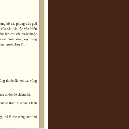
 ủng hộ các phong trào giải
 của các dân tộc vào Hiến
ộc lập cho các nước thuộc
và các nước khác, xây dựng
iệu người châu Phi).
y
hống thuộc địa với các vùng
ách di dời để chiếm đất
uerto Rico. Các vùng lãnh
.
i đó là các vùng lãnh thổ